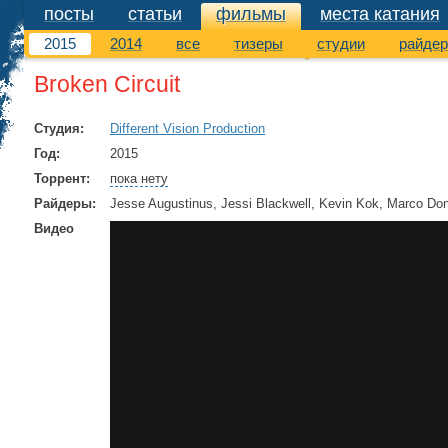
посты
статьи
фильмы
места катания
фильмы
2015
2014
все
тизеры
студии
райде
Broken Circuit
Студия:
Different Vision Production
Год:
2015
Торрент:
пока нету
Райдеры:
Jesse Augustinus, Jessi Blackwell, Kevin Kok, Marco Donz
Видео