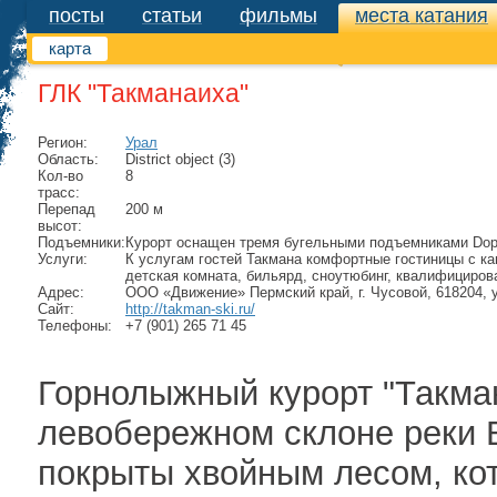
посты
статьи
фильмы
места катания
места катания
карта
ГЛК "Такманаиха"
Регион:
Урал
Область:
District object (3)
Кол-во
8
трасс:
Перепад
200 м
высот:
Подъемники:
Курорт оснащен тремя бугельными подъемниками Dopp
Услуги:
К услугам гостей Такмана комфортные гостиницы с ка
детская комната, бильярд, сноутюбинг, квалифициро
Адрес:
ООО «Движение» Пермский край, г. Чусовой, 618204, 
Сайт:
http://takman-ski.ru/
Телефоны:
+7 (901) 265 71 45
Горнолыжный курорт "Такман
левобережном склоне реки Ви
покрыты хвойным лесом, кот