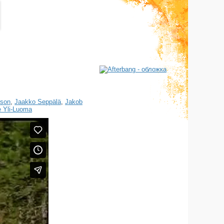
son
,
Jaakko Seppälä
,
Jakob
e Yli-Luoma