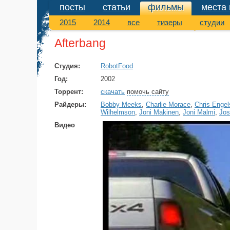
посты
статьи
фильмы
места 
фильмы
2015
2014
все
тизеры
студии
Afterbang
Студия:
RobotFood
Год:
2002
Торрент:
скачать
помочь сайту
Райдеры:
Bobby Meeks
,
Charlie Morace
,
Chris Enge
Wilhelmson
,
Joni Makinen
,
Joni Malmi
,
Jos
Видео