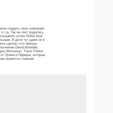
ешили создать свою компанию
и т.д. Так на свет родилась
дсказывать успех Robot food
ильным. И дело тут даже не в
инга сделан этот фильм.
полнении David Benedek,
mpus Mosseson, Travis Parker,
ч от Трэвиса Паркера, которые
ров окажется главным