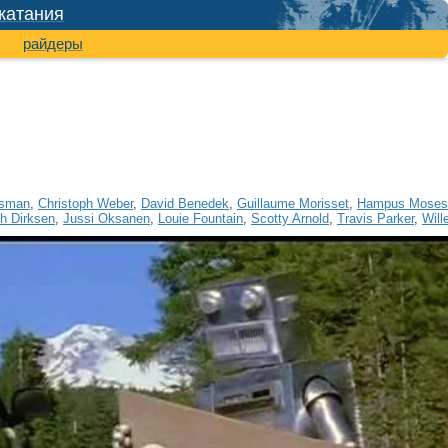
катания
райдеры
lsman
,
Christoph Weber
,
David Benedek
,
Guillaume Morisset
,
Hampus Moses
h Dirksen
,
Jussi Oksanen
,
Louie Fountain
,
Scotty Arnold
,
Travis Parker
,
Will