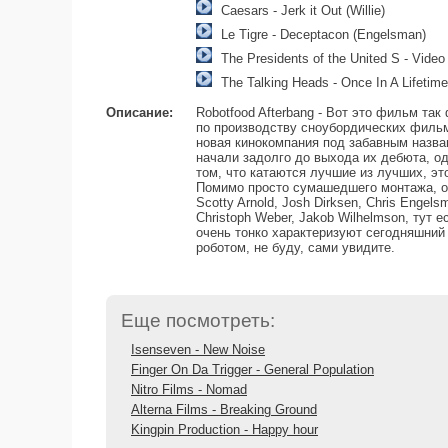
Caesars - Jerk it Out (Willie)
Le Tigre - Deceptacon (Engelsman)
The Presidents of the United S - Video
The Talking Heads - Once In A Lifetime
Описание:
Robotfood Afterbang - Вот это фильм т
по производству сноубордических фильмо
новая кинокомпания под забавным названи
начали задолго до выхода их дебюта, од
том, что катаются лучшие из лучших, эт
Помимо просто сумашедшего монтажа, оп
Scotty Arnold, Josh Dirksen, Chris Engel
Christoph Weber, Jakob Wilhelmson, тут 
очень тонко характеризуют сегодняшний
роботом, не буду, сами увидите.
Еще посмотреть:
Isenseven - New Noise
Finger On Da Trigger - General Population
Nitro Films - Nomad
Alterna Films - Breaking Ground
Kingpin Production - Happy hour