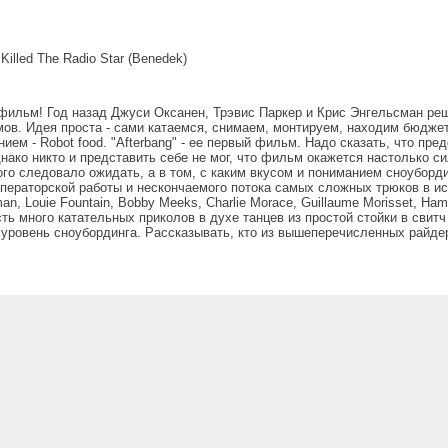
 Killed The Radio Star (Benedek)
ак фильм! Год назад Джуси Оксанен, Трэвис Паркер и Крис Энгельсман р
в. Идея проста - сами катаемся, снимаем, монтируем, находим бюджет 
ем - Robot food. "Afterbang" - ее первый фильм. Надо сказать, что пре
нако никто и представить себе не мог, что фильм окажется настолько с
ого следовало ожидать, а в том, с каким вкусом и пониманием сноуборд
ераторской работы и нескончаемого потока самых сложных трюков в ис
sman, Louie Fountain, Bobby Meeks, Charlie Morace, Guillaume Morisset, Ha
есть много катательных приколов в духе танцев из простой стойки в свит
 уровень сноубординга. Рассказывать, кто из вышеперечисленных райде