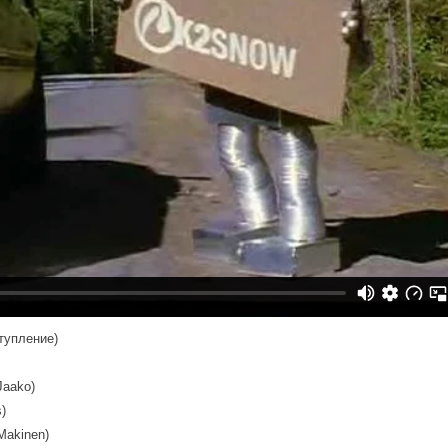
ступление)
Jaako)
s)
/Makinen)