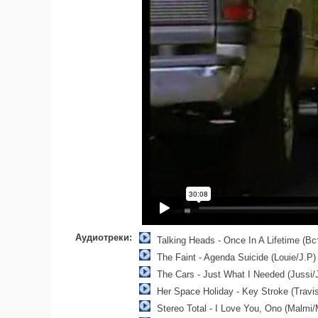
Аудиотреки:
Talking Heads - Once In A Lifetime (В
The Faint - Agenda Suicide (Louie/J.P)
The Cars - Just What I Needed (Jussi/
Her Space Holiday - Key Stroke (Travi
Stereo Total - I Love You, Ono (Malmi