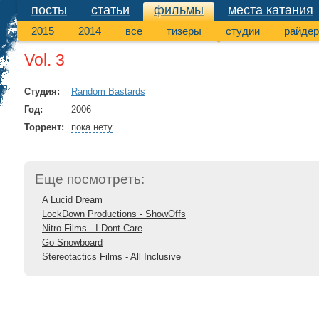
посты
статьи
фильмы
места катания
фильмы
2015
2014
все
тизеры
студии
райде
Vol. 3
Студия:
Random Bastards
Год:
2006
Торрент:
пока нету
Еще посмотреть:
A Lucid Dream
LockDown Productions - ShowOffs
Nitro Films - I Dont Care
Go Snowboard
Stereotactics Films - All Inclusive