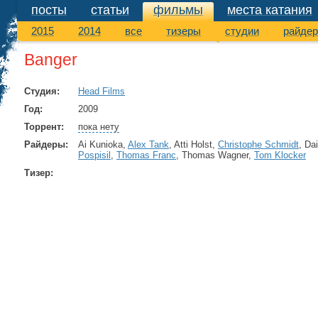
посты
статьи
фильмы
места катания
фильмы
2015
2014
все
тизеры
студии
райде
Banger
Студия:
Head Films
Год:
2009
Торрент:
пока нету
Райдеры:
Ai Kunioka,
Alex Tank
, Atti Holst,
Christophe Schmidt
, D
Pospisil
,
Thomas Franc
, Thomas Wagner,
Tom Klocker
Тизер: