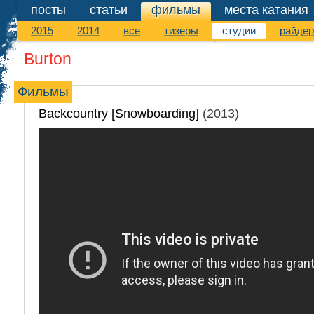
посты
статьи
фильмы
места катания
фильмы
2015
2014
все
тизеры
студии
райде
Burton
Фильмы
Backcountry [Snowboarding]
(2013)