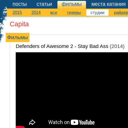
посты
статьи
фильмы
места катания
фильмы
2015
2014
все
тизеры
студии
райде
Capita
Фильмы
Defenders of Awesome 2 - Stay Bad Ass
(2014)