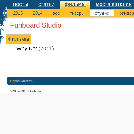
посты
статьи
фильмы
места катания
фильмы
2015
2014
все
тизеры
студии
райде
Funboard Studio
Фильмы
Why Not
(2011)
Обратная связь
©2007-2020 Glader.ru