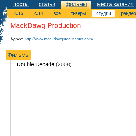
посты
статьи
фильмы
места катания
фильмы
2015
2014
все
тизеры
студии
райде
MackDawg Production
Адрес:
http://www.mackdawgproductions.com/
Фильмы
Double Decade
(2008)