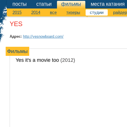
посты
статьи
фильмы
места катания
фильмы
2015
2014
все
тизеры
студии
райде
YES
Адрес:
http://yesnowboard.com/
Фильмы
Yes it's a movie too
(2012)