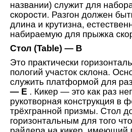
названии) служит для набор
скорости. Разгон должен быт
длина и крутизна, естествен
набираемую для прыжка скор
Стол (Table) — B
Это практически горизонтал
пологий участок склона. Осн
служить платформой для р
— E
. Кикер — это как раз н
рукотворная конструкция в ф
трёхгранной призмы. Стол д
горизонтальным для того чт
райдера на кикер, имеющий 