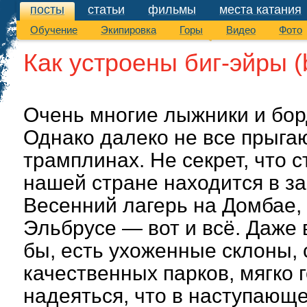
посты
статьи
фильмы
места катания
посты
Обучение
Экипировка
Горы
Видео
Фото
Как устроены биг-эйры (b
Очень многие лыжники и бор
Однако далеко не все прыга
трамплинах. Не секрет, что 
нашей стране находится в з
Весенний лагерь на Домбае, 
Эльбрусе — вот и всё. Даже в
бы, есть ухоженные склоны, 
качественных парков, мягко 
надеяться, что в наступающ