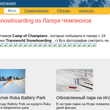
катания
Фото
Соревнования
Обзоры
написать
Snowboarding из Лагеря Чемпионов
стников
Camp of Champions
, которые побывали в лагере с 24
ожке
Transworld Snowboarding
. =) Все фотографии смотреть на
тие Ruka Battery Park
Обновленный парк на Иг
году Battery Park на курорте Ruka
В экстрим парке на Игоре появили
ся неприлично рано.
джиб фигуры