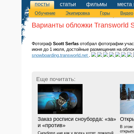
посты
статьи
фильмы
места 
посты
Обучение
Экипировка
Горы
Видео
Варианты обложки Transworld 
Фотограф
Scott Serfas
отобрал фотографии уча
июня до 1 июля, достойные размещения на обл
snowboarding.transworld.net
.
Еще почитать:
Заказ росписи сноуборда: «за»
Откры
и «против»
В этом 
открыл
Сноуборд «не как у всех» хотят, пожалуй...