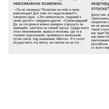
невозможное возможно.
квартир
отпуска
- «Ты не сможешь! Посмотри на себя и свою
комплекцию! Для тебя это недосягаемо!!!»-
Допустим, 
говорили одни. -«Это небезопасно, подумай о
горнолыжны
своих детях!»- твердили другие. -«Сумасшедший!
патриотом с
Да, за эти деньги можно шикарно отдохнуть за
же не жела
границей»- шептали за спиной третьи. Среди всего
таком случ
этого непонимания, мрака и негатива, где то в
вас ждет К
глубине подсознания, пробивался маленький,
как известн
лучик света, под названием «Мечта». И я хотел
притягиваю
осуществить эту мечту, не смотря ни на что…
российских 
со всего ми