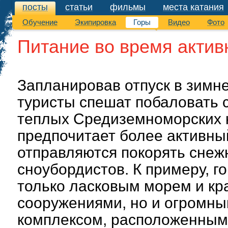
посты
статьи
фильмы
места катания
посты
Обучение
Экипировка
Горы
Видео
Фото
Питание во время актив
Запланировав отпуск в зимне
туристы спешат побаловать 
теплых Средиземноморских ку
предпочитает более активны
отправляются покорять снеж
сноубордистов. К примеру, г
только ласковым морем и к
сооружениями, но и огромн
комплексом, расположенным