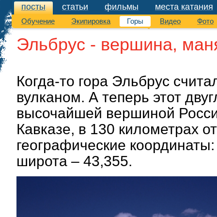
посты
статьи
фильмы
места катания
посты
Обучение
Экипировка
Горы
Видео
Фото
Эльбрус - вершина, ман
Когда-то гора Эльбрус счит
вулканом. А теперь этот дву
высочайшей вершиной Росси
Кавказе, в 130 километрах от
географические координаты: 
широта – 43,355.