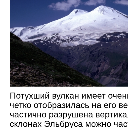
Потухший вулкан имеет оче
четко отобразилась на его в
частично разрушена вертик
склонах Эльбруса можно част