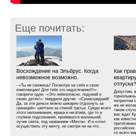
Еще почитать:
Восхождение на Эльбрус. Когда
Как пра
невозможное возможно.
квартир
отпуска
- «Ты не сможешь! Посмотри на себя и свою
комплекцию! Для тебя это недосягаемо!!!»-
Допустим, 
говорили одни. -«Это небезопасно, подумай о
горнолыжны
своих детях!»- твердили другие. -«Сумасшедший!
патриотом с
Да, за эти деньги можно шикарно отдохнуть за
же не жела
границей»- шептали за спиной третьи. Среди всего
таком случ
этого непонимания, мрака и негатива, где то в
вас ждет К
глубине подсознания, пробивался маленький,
как известн
лучик света, под названием «Мечта». И я хотел
притягиваю
осуществить эту мечту, не смотря ни на что…
российских 
со всего ми