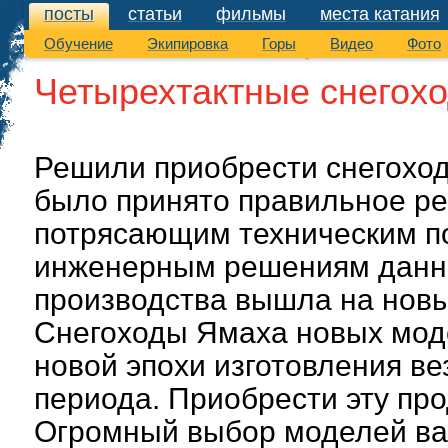
посты
статьи
фильмы
места катания
посты
Обучение
Экипировка
Горы
Видео
Фото
Четырехтактные снегох
Решили приобрести снегоход
было принято правильное р
потрясающим техническим п
инженерным решениям данна
производства вышла на новы
Снегоходы Ямаха новых мод
новой эпохи изготовления ве
периода. Приобрести эту пр
Огромный выбор моделей ва