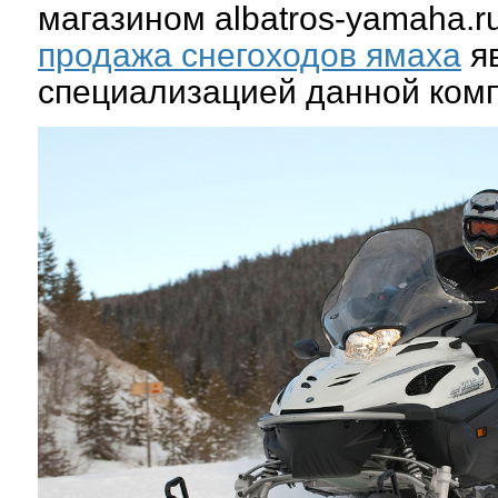
магазином albatros-yamaha.r
продажа снегоходов ямаха
яв
специализацией данной ком