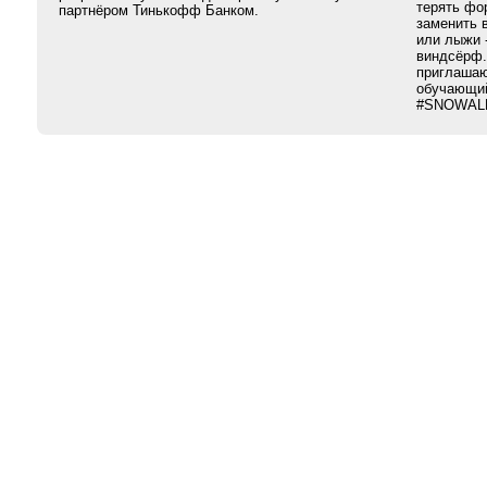
терять фо
партнёром Тинькофф Банком.
заменить 
или лыжи -
виндсёрф.
приглашаю
обучающи
#SNOWAL