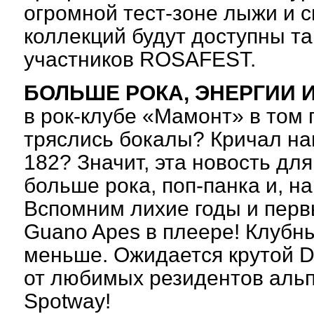
огромной тест-зоне лыжи и 
коллекций будут доступны т
участников ROSAFEST.
БОЛЬШЕ РОКА, ЭНЕРГИИ 
в рок-клубе «Мамонт» в том г
тряслись бокалы? Кричал наи
182? Значит, эта новость для
больше рока, поп-панка и, н
Вспомним лихие годы и первы
Guano Apes в плеере! Клубны
меньше. Ожидается крутой DJ
от любимых резидентов альп
Spotway!