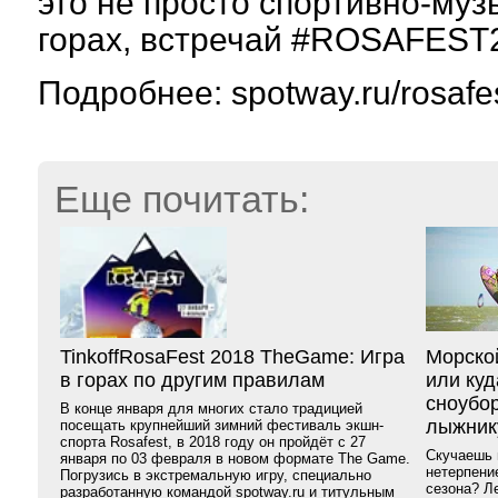
это не просто спортивно-му
горах, встречай #ROSAFEST
Подробнее: spotway.ru/rosafe
Еще почитать:
TinkoffRosaFest 2018 TheGame: Игра
Морско
в горах по другим правилам
или куд
сноубор
В конце января для многих стало традицией
лыжник
посещать крупнейший зимний фестиваль экшн-
спорта Rosafest, в 2018 году он пройдёт с 27
Скучаешь 
января по 03 февраля в новом формате The Game.
нетерпени
Погрузись в экстремальную игру, специально
сезона? Ле
разработанную командой spotway.ru и титульным