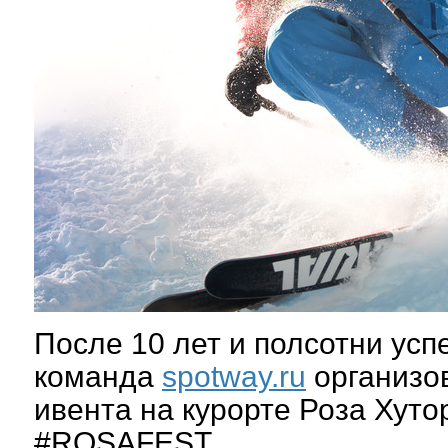
После 10 лет и полсотни ус
команда
spotway.ru
организо
ивента на курорте Роза Хуто
#ROSAFEST.