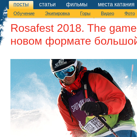
посты
статьи
фильмы
места катания
посты
Обучение
Экипировка
Горы
Видео
Фото
Rosafest 2018. The gam
новом формате большой