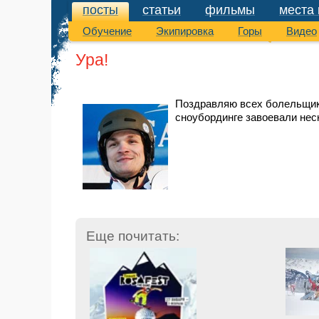
посты
статьи
фильмы
места 
посты
Обучение
Экипировка
Горы
Видео
Ура!
Поздравляю всех болельщик
сноубординге завоевали нес
Еще почитать: