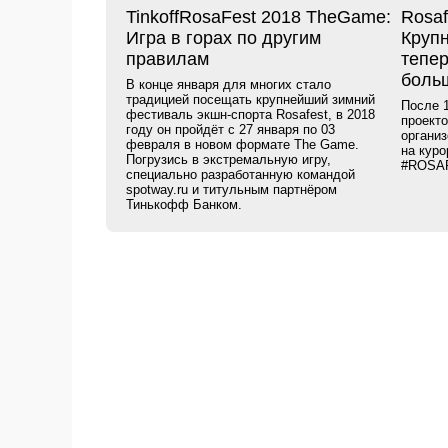
TinkoffRosaFest 2018 TheGame:
Rosaf
Игра в горах по другим
Круп
правилам
тепе
боль
В конце января для многих стало
традицией посещать крупнейший зимний
После 
фестиваль экшн-спорта Rosafest, в 2018
проекто
году он пройдёт с 27 января по 03
организ
февраля в новом формате The Game.
на куро
Погрузись в экстремальную игру,
#ROSA
специально разработанную командой
spotway.ru и титульным партнёром
Тинькофф Банком.