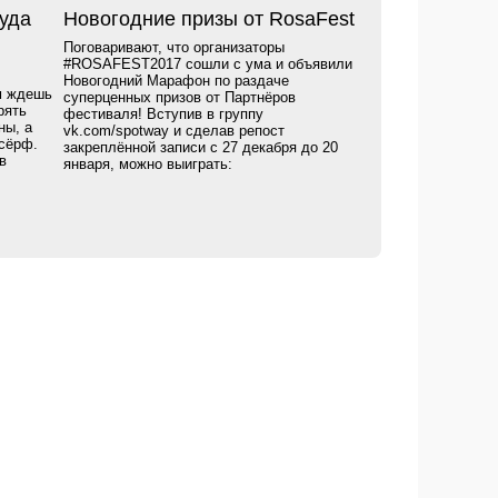
уда
Новогодние призы от RosaFest
Поговаривают, что организаторы
#ROSAFEST2017 сошли с ума и объявили
Новогодний Марафон по раздаче
м ждешь
суперценных призов от Партнёров
рять
фестиваля! Вступив в группу
ны, а
vk.com/spotway и сделав репост
дсёрф.
закреплённой записи с 27 декабря до 20
в
января, можно выиграть: