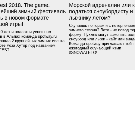
est 2018. The game.
Морской адреналин или к
нейший зимний фестиваль
податься сноубордисту и
рь в новом формате
лыжнику летом?
шой игры!
Скучаешь по горам и с нетерпение
зимнего сезона? Лето - не повод те
10 лет и полсотни успешных
форму! Пухляк могут заменить вол
в в Альпах команда spotway.ru
сноуборд или лыжи - кайт или вин
овала 2 крупнейших зимних ивента
Команда spotway приглашают тебя 
рте Роза Хутор под названием
ежегодный обучающий кэмп
FEST.
#SNOWALETO!