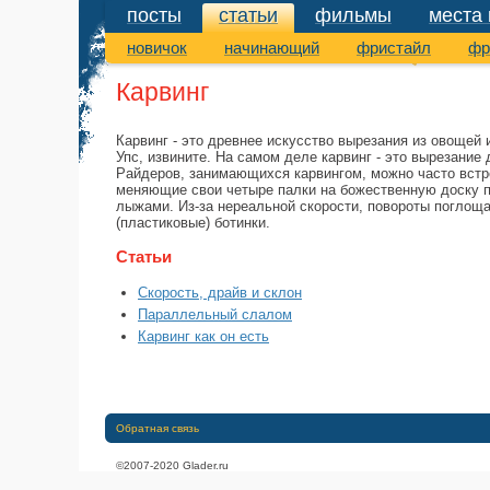
посты
статьи
фильмы
места 
статьи
новичок
начинающий
фристайл
фр
Карвинг
Карвинг - это древнее искусство вырезания из овощей 
Упс, извините. На самом деле карвинг - это вырезание 
Райдеров, занимающихся карвингом, можно часто встре
меняющие свои четыре палки на божественную доску по
лыжами. Из-за нереальной скорости, повороты поглоща
(пластиковые) ботинки.
Статьи
Скорость, драйв и склон
Параллельный слалом
Карвинг как он есть
Обратная связь
©2007-2020 Glader.ru