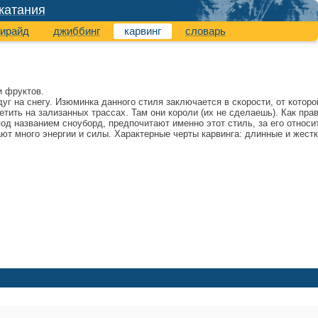
катания
ирайд
джиббинг
карвинг
словарь
и фруктов.
дуг на снегу. Изюминка данного стиля заключается в скорости, от котор
тить на зализанных трассах. Там они короли (их не сделаешь). Как пра
д названием сноуборд, предпочитают именно этот стиль, за его относ
ют много энергии и силы. Характерные черты карвинга: длинные и жестк